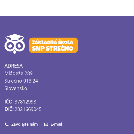
ADRESA
Mládeže 289
Strečno 013 24
Slovensko
IČO:
37812998
DIČ:
2021669045
Zavolajte nám
E-mail